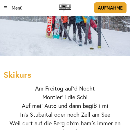
Menü
AUFNAHME
Skikurs
Am Freitog auf′d Nocht
Montier' i die Schi
Auf mei′ Auto und dann begib' i mi
In's Stubaital oder noch Zell am See
Weil durt auf die Berg ob′m ham′s immer an