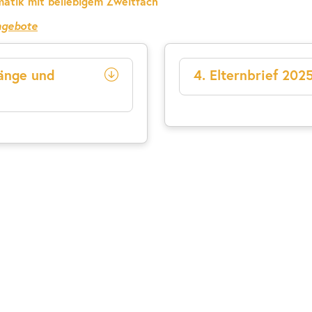
matik mit beliebigem Zweitfach
ngebote
Länge und
4. Elternbrief 202