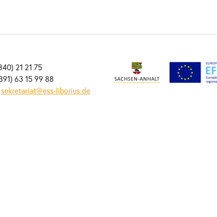
0340) 21 21 75
391) 63 15 99 88
:
sekretariat@ess-liborius.de